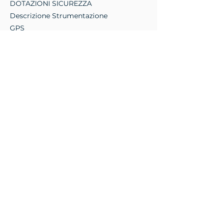
DOTAZIONI SICUREZZA
Descrizione Strumentazione
GPS
PLOTTER
AUTOPILOTA
RADAR
ANTENNE SATELLITARI
VHF
Dati ritenuti corretti, ma non
contrattuali. La presente non
costituisce, in nessun caso, documento
contrattuale
Want to know more about 
this boat? Fill out the form 
and we will get back to you 