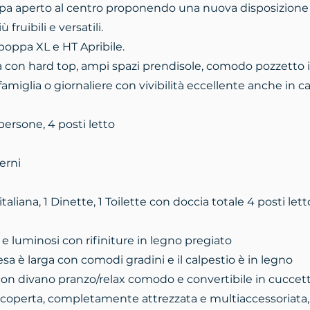
ppa aperto al centro proponendo una nuova disposizione 
 fruibili e versatili.
poppa XL e HT Apribile.
 con hard top, ampi spazi prendisole, comodo pozzetto i
famiglia o giornaliere con vivibilità eccellente anche in c
persone, 4 posti letto
erni
taliana, 1 Dinette, 1 Toilette con doccia totale 4 posti lett
i e luminosi con rifiniture in legno pregiato
esa è larga con comodi gradini e il calpestio è in legno
on divano pranzo/relax comodo e convertibile in cuccett
coperta, completamente attrezzata e multiaccessoriata, è