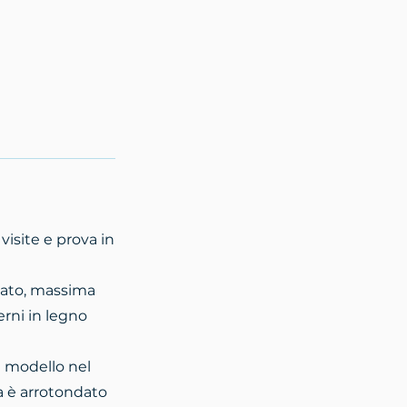
isite e prova in
vato, massima
erni in legno
el modello nel
a è arrotondato