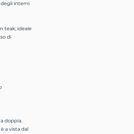
degli interni
n teak; ideale
aso di
o
a doppia.
 a vista dal