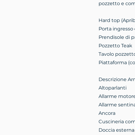
pozzetto e com
Hard top (Aprib
Porta ingresso 
Prendisole di p
Pozzetto Teak
Tavolo pozzett
Piattaforma (co
Descrizione A
Altoparlanti
Allarme motor
Allarme sentin
Ancora
Cuscineria co
Doccia esterna