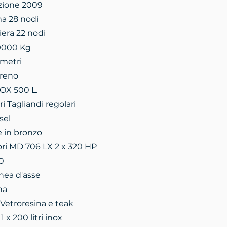
zione 2009
ma 28 nodi
iera 22 nodi
9000 Kg
 metri
rreno
NOX 500 L.
i Tagliandi regolari
sel
e in bronzo
ri MD 706 LX 2 x 320 HP
0
nea d'asse
na
Vetroresina e teak
 x 200 litri inox