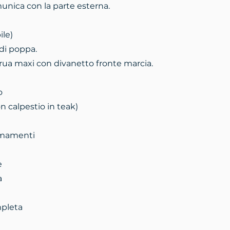
unica con la parte esterna.
ile)
di poppa.
rua maxi con divanetto fronte marcia.
o
n calpestio in teak)
rmamenti
e
a
mpleta