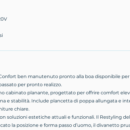
20V
si
onfort ben manutenuto pronto alla boa disponibile per v
bassato per pronto realizzo.
no cabinato planante, progettato per offrire comfort ele
rna e stabilità. Include plancetta di poppa allungata e int
niture chiare.
on soluzioni estetiche attuali e funzionali. Il Restyling d
cato la posizione e forma passo d’uomo, il divanetto pru