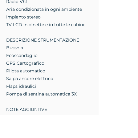
Radio Vhf
Aria condizionata in ogni ambiente
Impianto stereo
TV LCD in dinette e in tutte le cabine
DESCRIZIONE STRUMENTAZIONE
Bussola
Ecoscandaglio
GPS Cartografico
Pilota automatico
Salpa ancore elettrico
Flaps idraulici
Pompa di sentina automatica 3X
NOTE AGGIUNTIVE
Grandissimo pozzetto con tendalino
Doccia esterna
Equipaggio min: 1 - Equipaggio max: 8