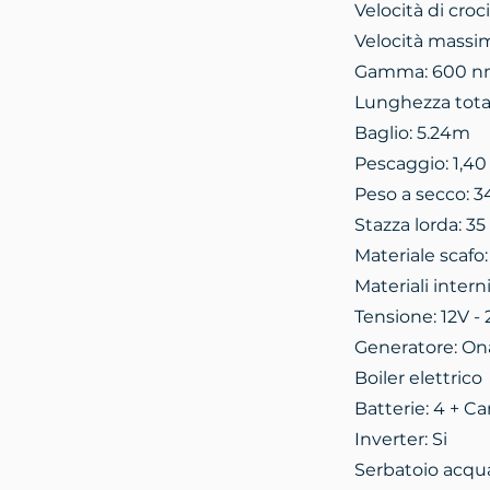
Velocità di croc
Velocità massi
Gamma: 600 
Lunghezza tota
Baglio: 5.24m
Pescaggio: 1,40
Peso a secco: 
Stazza lorda: 35 
Materiale scafo:
Materiali intern
Tensione: 12V - 
Generatore: On
Boiler elettrico
Batterie: 4 + Ca
Inverter: Si
Serbatoio acqua