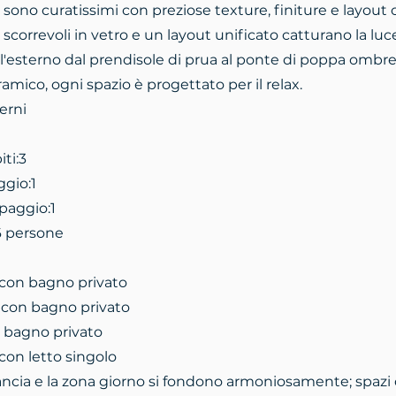
ni sono curatissimi con preziose texture, finiture e layout
 scorrevoli in vetro e un layout unificato catturano la lu
l'esterno dal prendisole di prua al ponte di poppa ombre
amico, ogni spazio è progettato per il relax.
erni
ti:3
gio:1
paggio:1
6 persone
con bagno privato
 con bagno privato
 bagno privato
con letto singolo
lancia e la zona giorno si fondono armoniosamente; spazi