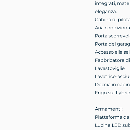
integrati, mater
eleganza.
Cabina di pilo
Aria condiziona
Porta scorrevole
Porta del garage
Accesso alla s
Fabbricatore di
Lavastoviglie
Lavatrice-asciu
Doccia in cabin
Frigo sul flybr
Armamenti:
Piattaforma da 
Lucine LED su