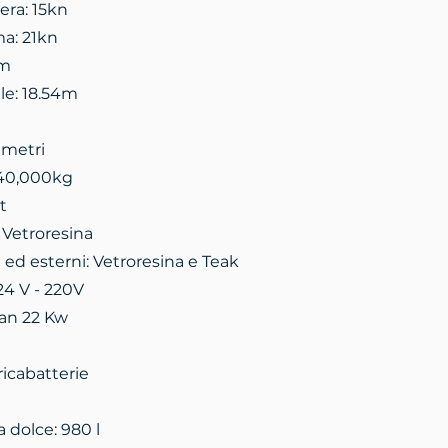
iera: 15kn
ma: 21kn
nm
le: 18.54m
 metri
340,000kg
t
 Vetroresina
i ed esterni: Vetroresina e Teak
24 V - 220V
an 22 Kw
ricabatterie
 dolce: 980 l