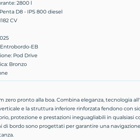
rante: 2800 l
Penta D8 - IPS 800 diesel
1182 CV
2025
: Entrobordo-EB
sione: Pod Drive
lica: Bronzo
sone
m zero pronto alla boa. Combina eleganza, tecnologia all
o verticale e la struttura inferiore rinforzata fendono con s
rio, protezione e prestazioni ineguagliabili in qualsiasi c
i di bordo sono progettati per garantire una navigazione 
tanza.