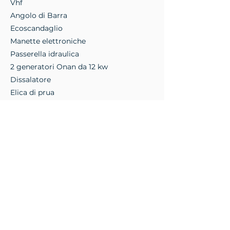
Vhf
Angolo di Barra
Ecoscandaglio
Manette elettroniche
Passerella idraulica
2 generatori Onan da 12 kw
Dissalatore
Elica di prua
Vuoi saperne di 
più su questa 
barca? 
Compila il 
modulo e ti 
ricontatteremo 