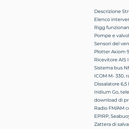
Descrizione S
Elenco interven
Rigg funzionan
Pompe e valvo
Sensori del ve
Plotter Axiom 
Ricevitore AIS
Sistema bus 
ICOM M- 330, r
Dissalatore 6,5
Iridium Go, tel
download di pr
Radio FM/AM con
EPIRP, Seabuo
Zattera di salv