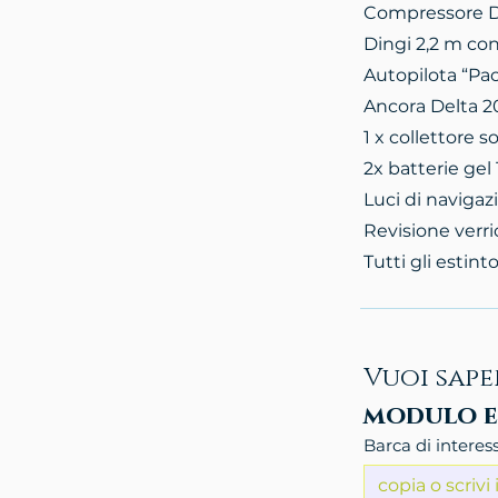
Compressore Dan
Dingi 2,2 m co
Autopilota “Pac
Ancora Delta 2
1 x collettore 
2x batterie gel
Luci di naviga
Revisione verri
Tutti gli estint
Vuoi sape
modulo e 
Barca di interes