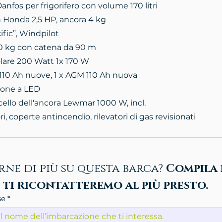
fos per frigorifero con volume 170 litri
n Honda 2,5 HP, ancora 4 kg
ific”, Windpilot
0 kg con catena da 90 m
solare 200 Watt 1x 170 W
 110 Ah nuove, 1 x AGM 110 Ah nuova
zione a LED
cello dell'ancora Lewmar 1000 W, incl.
ori, coperte antincendio, rilevatori di gas revisionati
rne di più su questa barca? 
Compila i
ti ricontatteremo al più presto.
se
*