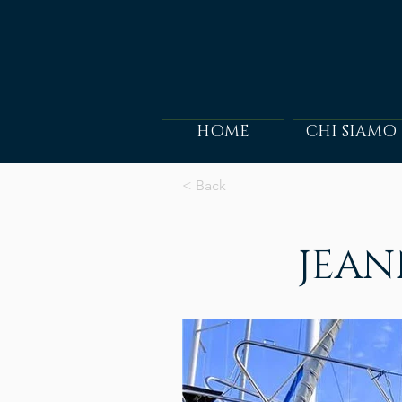
HOME
CHI SIAMO
< Back
JEAN