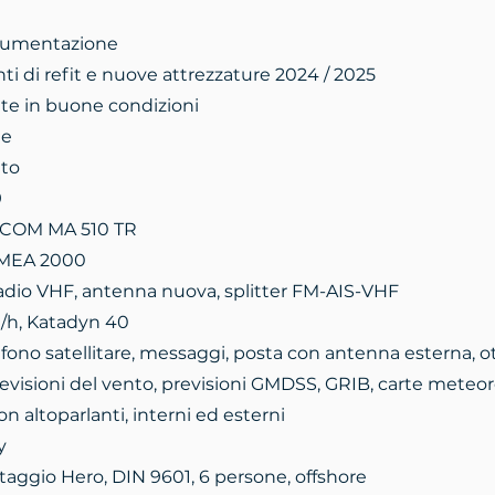
trumentazione
ti di refit e nuove attrezzature 2024 / 2025
te in buone condizioni
le
nto
9
 ICOM MA 510 TR
NMEA 2000
adio VHF, antenna nuova, splitter FM-AIS-VHF
 l/h, Katadyn 40
efono satellitare, messaggi, posta con antenna esterna, ot
evisioni del vento, previsioni GMDSS, GRIB, carte meteo
 altoparlanti, interni ed esterni
y
ataggio Hero, DIN 9601, 6 persone, offshore