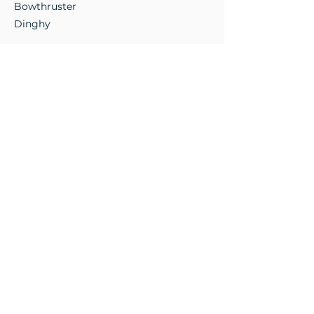
Bowthruster
Dinghy
Vuoi saperne di 
più su questa 
barca? 
Compila il 
modulo e ti 
ricontatteremo 
al più presto.
Barca di interesse
*
Nome
*